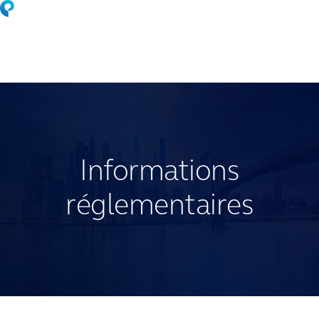
Skip
to
main
content
Informations
réglementaires